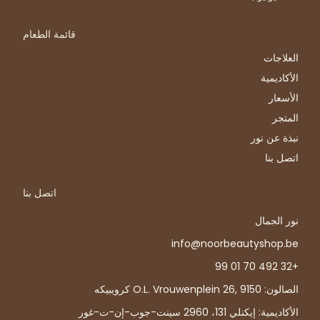
قائمة الطعام
العلاجات
الأكاديمية
الأسعار
المتجر
نبذة عن نور
اتصل بنا
اتصل بنا
نور الجمال
info@noorbeautyshop.be
+32 492 70 01 99
الصالون: O.L. Vrouwenplein 26, 9150 كرويبيكه
الأكاديمية: إيكنلي 131، 2960 سينت-جوب-إن-ت-غور