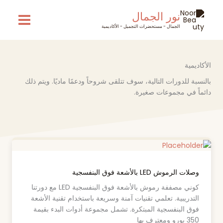
خطي
نور الجمال
لى
لمحتوى
الجمال - مستحضرات التجميل - الأكاديمية
الأكاديمية
بالنسبة للدورات التالية، سوف تتلقى شروحاً ودعمًا ماديًا. ويتم ذلك
دائماً في مجموعات صغيرة.
وصلات الرموش LED بالأشعة فوق البنفسجية
كوني مصففة رموش بالأشعة فوق البنفسجية LED مع دورتنا
التدريبية. تعلمي تقنيات آمنة وسريعة باستخدام تقنية الأشعة
فوق البنفسجية المبتكرة. تشمل مجموعة أدوات البدء بقيمة
350 يورو ومعترف بها