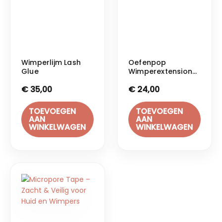
Wimperlijm Lash
Oefenpop
Glue
Wimperextensions
– Train je Techniek
€
35,00
€
24,00
& Snelheid
TOEVOEGEN
TOEVOEGEN
AAN
AAN
WINKELWAGEN
WINKELWAGEN