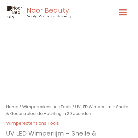
Ga
Noor Beauty
naar
de
Beauty - Cosmetics - Academy
inhoud
UV
LED
Wimperlijm
–
Snelle
&
Gecontroleerde
Hechting
in
2
Seconden
Home
/
Wimperextensions Tools
/ UV LED Wimperlijm – Snelle
aantal
& Gecontroleerde Hechting in 2 Seconden
Wimperextensions Tools
UV LED Wimperlijm – Snelle &