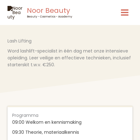
Ga
Noor Beauty
naar
de
Beauty - Cosmetics - Academy
inhoud
Lash Lifting
Word lashlift-specialist in één dag met onze intensieve
opleiding. Leer veilige en effectieve technieken, inclusief
starterskit t.w.v. €250.
Programma
09:00 Welkom en kennismaking
09:30 Theorie, materiaalkennis